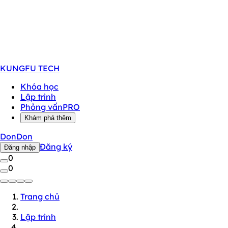
KUNGFU
TECH
Khóa học
Lập trình
Phỏng vấn
PRO
Khám phá thêm
DonDon
Đăng ký
Đăng nhập
0
0
Trang chủ
Lập trình