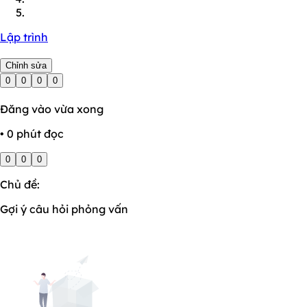
Lập trình
Chỉnh sửa
0
0
0
0
Đăng vào vừa xong
• 0 phút đọc
0
0
0
Chủ đề:
Gợi ý câu hỏi phỏng vấn