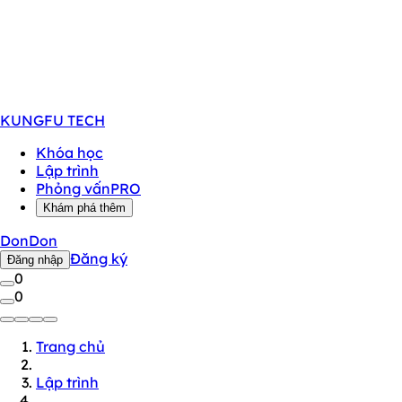
KUNGFU
TECH
Khóa học
Lập trình
Phỏng vấn
PRO
Khám phá thêm
DonDon
Đăng ký
Đăng nhập
0
0
Trang chủ
Lập trình