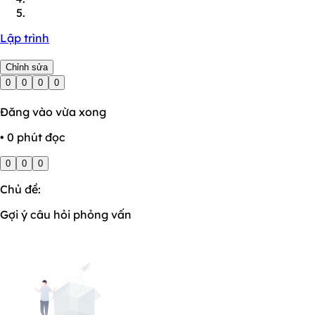
Lập trình
Chỉnh sửa
0
0
0
0
Đăng vào vừa xong
• 0 phút đọc
0
0
0
Chủ đề:
Gợi ý câu hỏi phỏng vấn