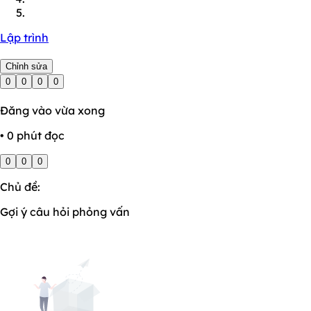
Lập trình
Chỉnh sửa
0
0
0
0
Đăng vào vừa xong
• 0 phút đọc
0
0
0
Chủ đề:
Gợi ý câu hỏi phỏng vấn