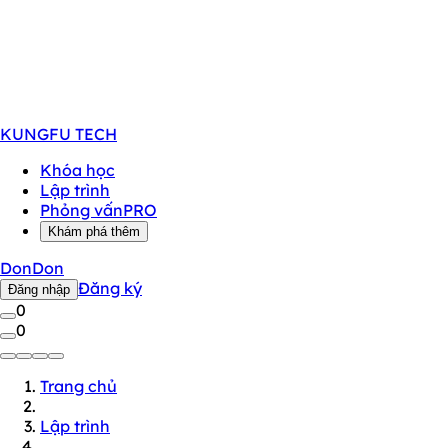
KUNGFU
TECH
Khóa học
Lập trình
Phỏng vấn
PRO
Khám phá thêm
DonDon
Đăng ký
Đăng nhập
0
0
Trang chủ
Lập trình