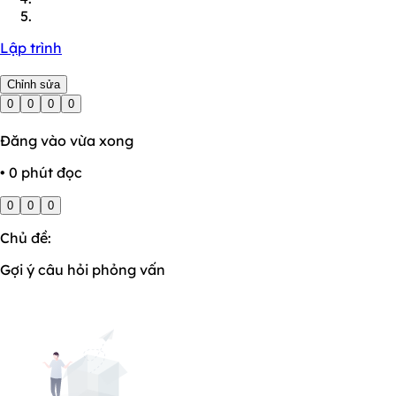
Lập trình
Chỉnh sửa
0
0
0
0
Đăng vào vừa xong
• 0 phút đọc
0
0
0
Chủ đề:
Gợi ý câu hỏi phỏng vấn