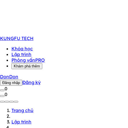
KUNGFU
TECH
Khóa học
Lập trình
Phỏng vấn
PRO
Khám phá thêm
DonDon
Đăng ký
Đăng nhập
0
0
Trang chủ
Lập trình