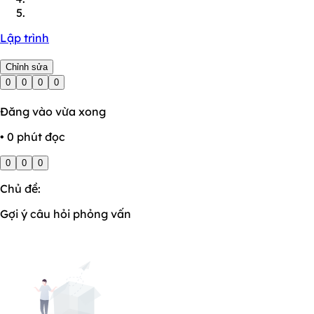
Lập trình
Chỉnh sửa
0
0
0
0
Đăng vào vừa xong
• 0 phút đọc
0
0
0
Chủ đề:
Gợi ý câu hỏi phỏng vấn