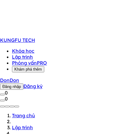
KUNGFU
TECH
Khóa học
Lập trình
Phỏng vấn
PRO
Khám phá thêm
DonDon
Đăng ký
Đăng nhập
0
0
Trang chủ
Lập trình