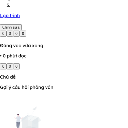
Lập trình
Chỉnh sửa
0
0
0
0
Đăng vào vừa xong
• 0 phút đọc
0
0
0
Chủ đề:
Gợi ý câu hỏi phỏng vấn