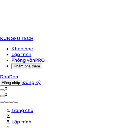
KUNGFU
TECH
Khóa học
Lập trình
Phỏng vấn
PRO
Khám phá thêm
DonDon
Đăng ký
Đăng nhập
0
0
Trang chủ
Lập trình