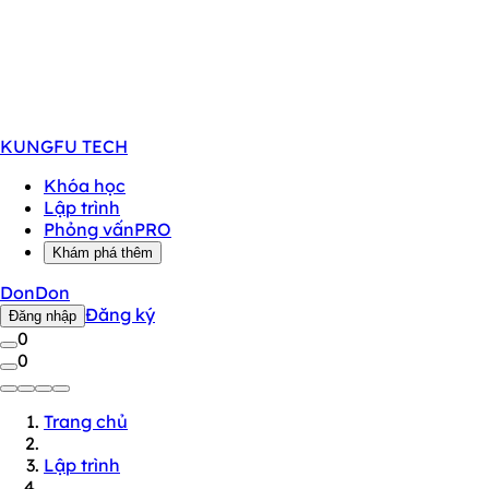
KUNGFU
TECH
Khóa học
Lập trình
Phỏng vấn
PRO
Khám phá thêm
DonDon
Đăng ký
Đăng nhập
0
0
Trang chủ
Lập trình