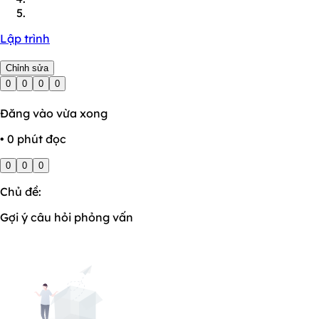
Lập trình
Chỉnh sửa
0
0
0
0
Đăng vào vừa xong
• 0 phút đọc
0
0
0
Chủ đề:
Gợi ý câu hỏi phỏng vấn