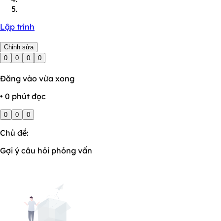
Lập trình
Chỉnh sửa
0
0
0
0
Đăng vào vừa xong
• 0 phút đọc
0
0
0
Chủ đề:
Gợi ý câu hỏi phỏng vấn