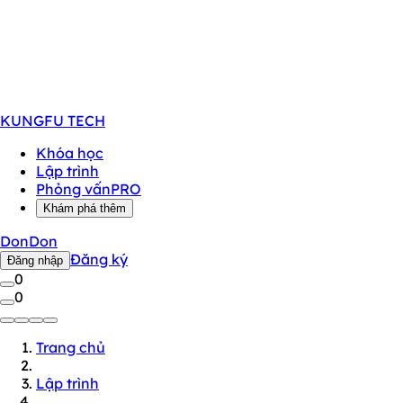
KUNGFU
TECH
Khóa học
Lập trình
Phỏng vấn
PRO
Khám phá thêm
DonDon
Đăng ký
Đăng nhập
0
0
Trang chủ
Lập trình