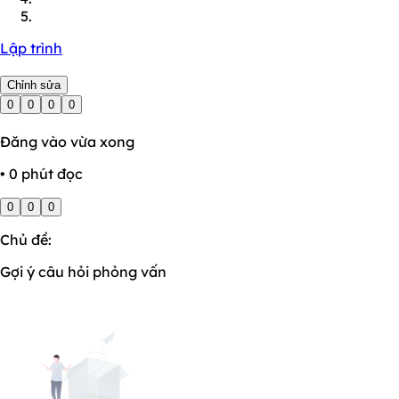
Lập trình
Chỉnh sửa
0
0
0
0
Đăng vào vừa xong
• 0 phút đọc
0
0
0
Chủ đề:
Gợi ý câu hỏi phỏng vấn