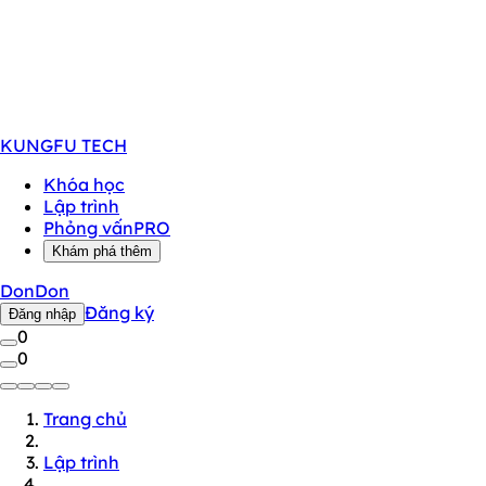
KUNGFU
TECH
Khóa học
Lập trình
Phỏng vấn
PRO
Khám phá thêm
DonDon
Đăng ký
Đăng nhập
0
0
Trang chủ
Lập trình