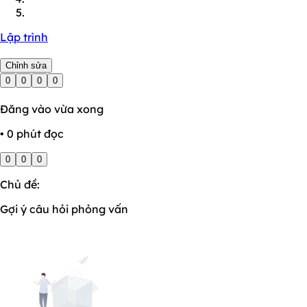
Lập trình
Chỉnh sửa
0
0
0
0
Đăng vào vừa xong
• 0 phút đọc
0
0
0
Chủ đề:
Gợi ý câu hỏi phỏng vấn