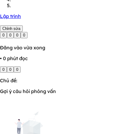
Lập trình
Chỉnh sửa
0
0
0
0
Đăng vào vừa xong
• 0 phút đọc
0
0
0
Chủ đề:
Gợi ý câu hỏi phỏng vấn