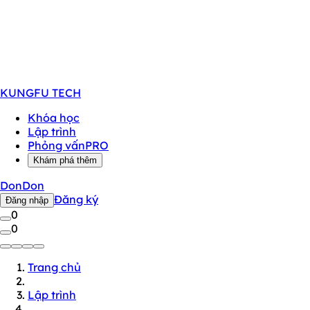
KUNGFU
TECH
Khóa học
Lập trình
Phỏng vấn
PRO
Khám phá thêm
DonDon
Đăng ký
Đăng nhập
0
0
Trang chủ
Lập trình