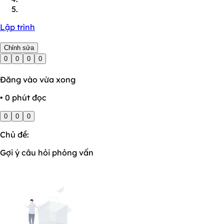
Lập trình
Chỉnh sửa
0
0
0
0
Đăng vào vừa xong
• 0 phút đọc
0
0
0
Chủ đề:
Gợi ý câu hỏi phỏng vấn