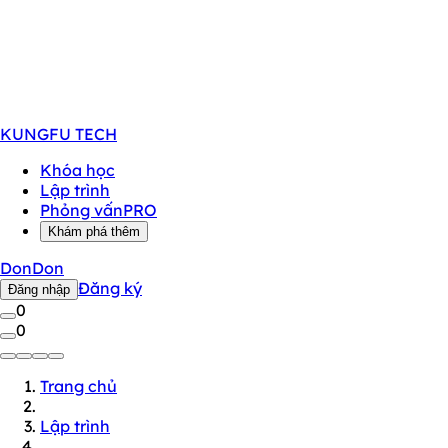
KUNGFU
TECH
Khóa học
Lập trình
Phỏng vấn
PRO
Khám phá thêm
DonDon
Đăng ký
Đăng nhập
0
0
Trang chủ
Lập trình