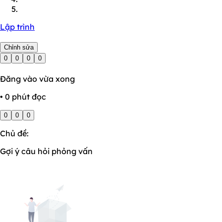
Lập trình
Chỉnh sửa
0
0
0
0
Đăng vào vừa xong
• 0 phút đọc
0
0
0
Chủ đề:
Gợi ý câu hỏi phỏng vấn