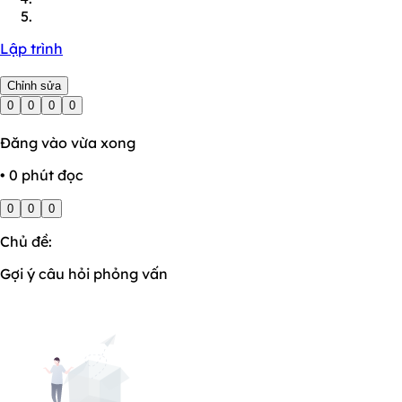
Lập trình
Chỉnh sửa
0
0
0
0
Đăng vào vừa xong
• 0 phút đọc
0
0
0
Chủ đề:
Gợi ý câu hỏi phỏng vấn