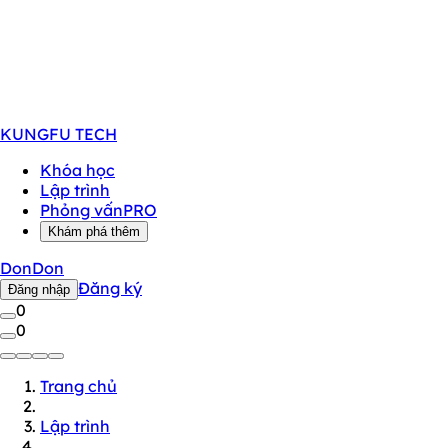
KUNGFU
TECH
Khóa học
Lập trình
Phỏng vấn
PRO
Khám phá thêm
DonDon
Đăng ký
Đăng nhập
0
0
Trang chủ
Lập trình