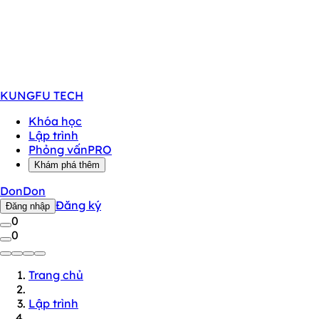
KUNGFU
TECH
Khóa học
Lập trình
Phỏng vấn
PRO
Khám phá thêm
DonDon
Đăng ký
Đăng nhập
0
0
Trang chủ
Lập trình