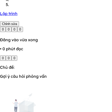
Lập trình
Chỉnh sửa
0
0
0
0
Đăng vào vừa xong
• 0 phút đọc
0
0
0
Chủ đề:
Gợi ý câu hỏi phỏng vấn