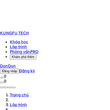
KUNGFU
TECH
Khóa học
Lập trình
Phỏng vấn
PRO
Khám phá thêm
DonDon
Đăng ký
Đăng nhập
0
0
Trang chủ
Lập trình