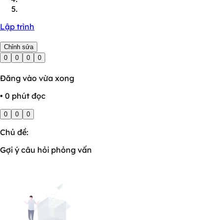
Lập trình
Chỉnh sửa
0
0
0
0
Đăng vào vừa xong
• 0 phút đọc
0
0
0
Chủ đề:
Gợi ý câu hỏi phỏng vấn