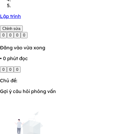
Lập trình
Chỉnh sửa
0
0
0
0
Đăng vào vừa xong
• 0 phút đọc
0
0
0
Chủ đề:
Gợi ý câu hỏi phỏng vấn