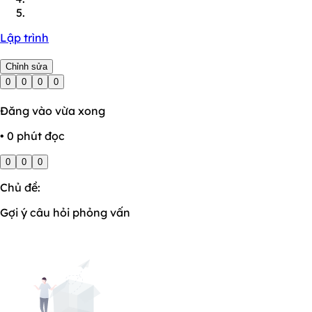
Lập trình
Chỉnh sửa
0
0
0
0
Đăng vào vừa xong
• 0 phút đọc
0
0
0
Chủ đề:
Gợi ý câu hỏi phỏng vấn