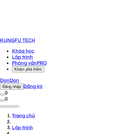
KUNGFU
TECH
Khóa học
Lập trình
Phỏng vấn
PRO
Khám phá thêm
DonDon
Đăng ký
Đăng nhập
0
0
Trang chủ
Lập trình