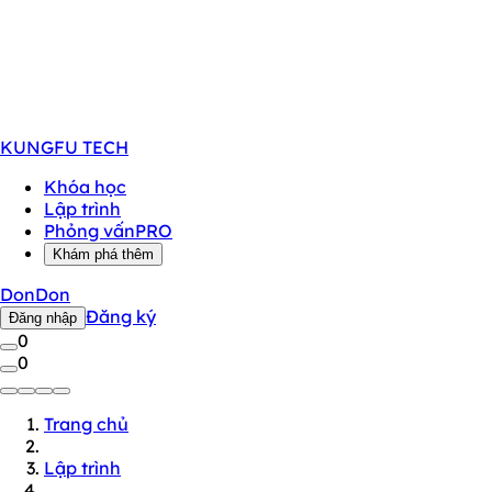
KUNGFU
TECH
Khóa học
Lập trình
Phỏng vấn
PRO
Khám phá thêm
DonDon
Đăng ký
Đăng nhập
0
0
Trang chủ
Lập trình