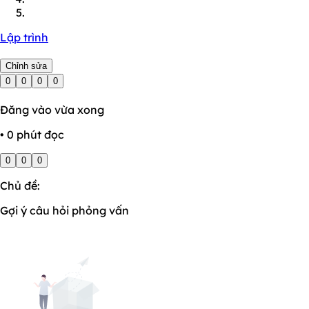
Lập trình
Chỉnh sửa
0
0
0
0
Đăng vào vừa xong
• 0 phút đọc
0
0
0
Chủ đề:
Gợi ý câu hỏi phỏng vấn