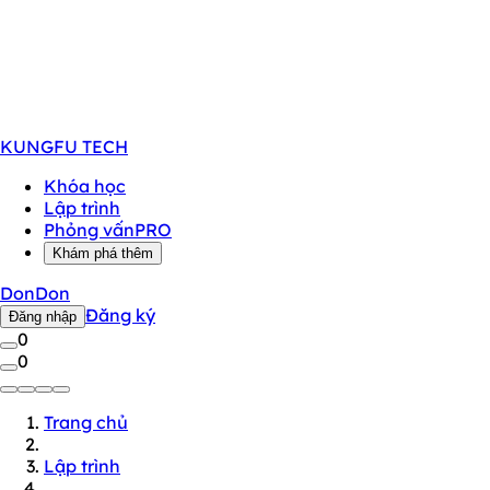
KUNGFU
TECH
Khóa học
Lập trình
Phỏng vấn
PRO
Khám phá thêm
DonDon
Đăng ký
Đăng nhập
0
0
Trang chủ
Lập trình