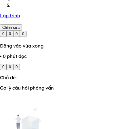
Lập trình
Chỉnh sửa
0
0
0
0
Đăng vào vừa xong
• 0 phút đọc
0
0
0
Chủ đề:
Gợi ý câu hỏi phỏng vấn