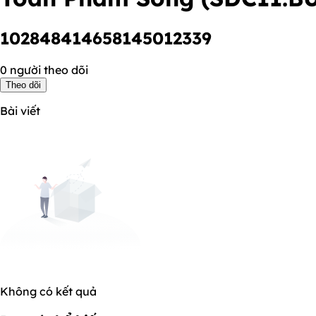
102848414658145012339
0 người theo dõi
Theo dõi
Bài viết
Không có kết quả