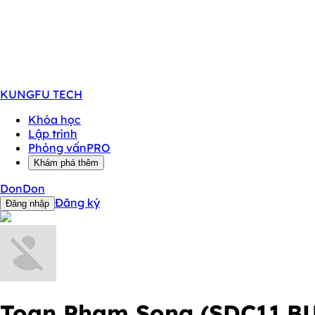
KUNGFU
TECH
Khóa học
Lập trình
Phỏng vấn
PRO
Khám phá thêm
DonDon
Đăng ký
Đăng nhập
Toan Pham Song (SDC11.BU