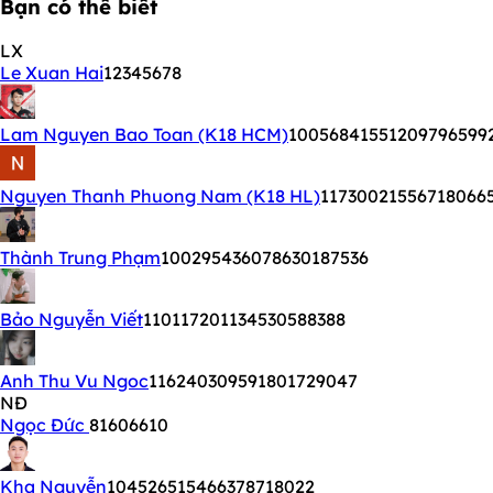
Bạn có thể biết
LX
Le Xuan Hai
12345678
Lam Nguyen Bao Toan (K18 HCM)
10056841551209796599
Nguyen Thanh Phuong Nam (K18 HL)
11730021556718066
Thành Trung Phạm
100295436078630187536
Bảo Nguyễn Viết
110117201134530588388
Anh Thu Vu Ngoc
116240309591801729047
NĐ
Ngọc Đức
81606610
Kha Nguyễn
104526515466378718022