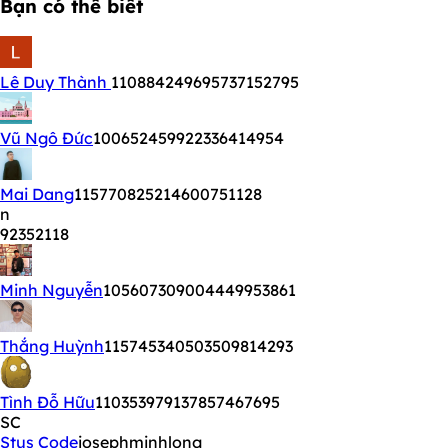
Bạn có thể biết
Lê Duy Thành
110884249695737152795
Vũ Ngô Đức
100652459922336414954
Mai Dang
115770825214600751128
n
92352118
Minh Nguyễn
105607309004449953861
Thắng Huỳnh
115745340503509814293
Tình Đỗ Hữu
110353979137857467695
SC
Stus Code
josephminhlong