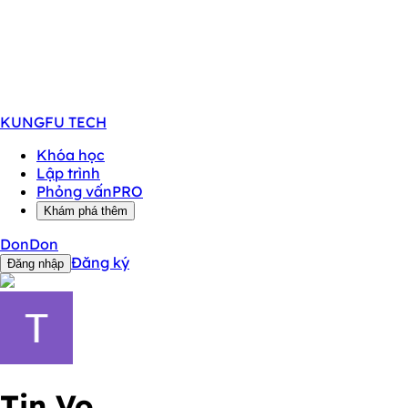
KUNGFU
TECH
Khóa học
Lập trình
Phỏng vấn
PRO
Khám phá thêm
DonDon
Đăng ký
Đăng nhập
Tin Vo