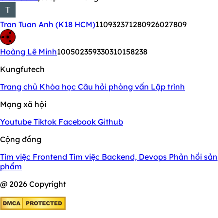
Tran Tuan Anh (K18 HCM)
110932371280926027809
Hoàng Lê Minh
100502359330310158238
Kungfutech
Trang chủ
Khóa học
Câu hỏi phỏng vấn
Lập trình
Mạng xã hội
Youtube
Tiktok
Facebook
Github
Cộng đồng
Tìm việc Frontend
Tìm việc Backend, Devops
Phản hồi sản
phẩm
@ 2026 Copyright