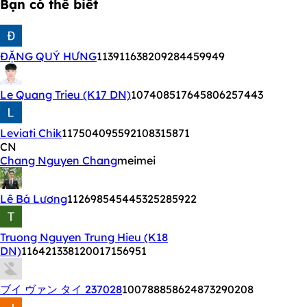
Bạn có thể biết
ĐẶNG QUÝ HƯNG
113911638209284459949
Le Quang Trieu (K17 DN)
107408517645806257443
Leviati Chik
117504095592108315871
CN
Chang Nguyen Chang
meimei
Lê Bá Lương
112698545445325285922
Truong Nguyen Trung Hieu (K18
DN)
116421338120017156951
ブイ ヴァン タイ 237028
100788858624873290208