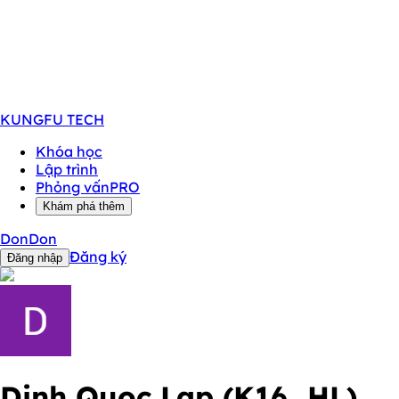
KUNGFU
TECH
Khóa học
Lập trình
Phỏng vấn
PRO
Khám phá thêm
DonDon
Đăng ký
Đăng nhập
Dinh Quoc Lap (K16_HL)