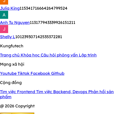
Julia King
115341716664264799524
Anh Tu Nguyen
113177943339926151211
Shelly L
101239307142535372281
Kungfutech
Trang chủ
Khóa học
Câu hỏi phỏng vấn
Lập trình
Mạng xã hội
Youtube
Tiktok
Facebook
Github
Cộng đồng
Tìm việc Frontend
Tìm việc Backend, Devops
Phản hồi sản
phẩm
@ 2026 Copyright