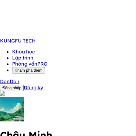
KUNGFU
TECH
Khóa học
Lập trình
Phỏng vấn
PRO
Khám phá thêm
DonDon
Đăng ký
Đăng nhập
Châu Minh