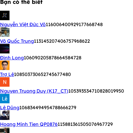
Bạn có thể biết
Nguyễn Việt Đức Võ
116006400929177668748
Võ Quốc Trung
113145207406757968622
Đình Long
106090205878664584728
Trợ Lê
108503730652745677480
Nguyen Truong Duy (K17_CT)
105393534710828019950
Lê Dũng
106834494954788666279
Hoang Minh Tien QP0876
115881361505076967729