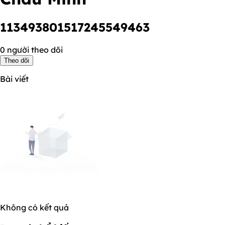
113493801517245549463
0 người theo dõi
Theo dõi
Bài viết
Không có kết quả