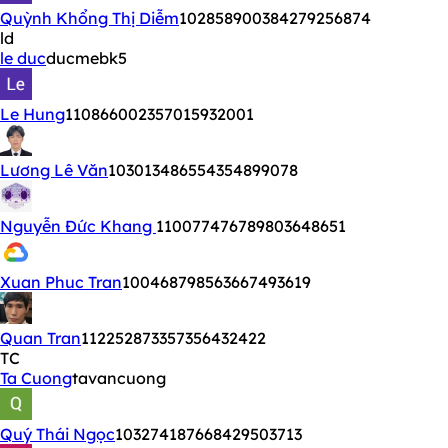
Quỳnh Khổng Thị Diễm
102858900384279256874
ld
le duc
ducmebk5
Le Hung
110866002357015932001
Lương Lê Văn
103013486554354899078
Nguyễn Đức Khang
110077476789803648651
Xuan Phuc Tran
100468798563667493619
Quan Tran
112252873357356432422
TC
Ta Cuong
tavancuong
Quý Thái Ngọc
103274187668429503713