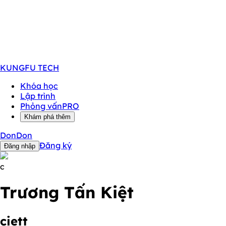
KUNGFU
TECH
Khóa học
Lập trình
Phỏng vấn
PRO
Khám phá thêm
DonDon
Đăng ký
Đăng nhập
c
Trương Tấn Kiệt
ciett