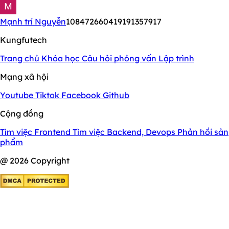
Mạnh trí Nguyễn
108472660419191357917
Kungfutech
Trang chủ
Khóa học
Câu hỏi phỏng vấn
Lập trình
Mạng xã hội
Youtube
Tiktok
Facebook
Github
Cộng đồng
Tìm việc Frontend
Tìm việc Backend, Devops
Phản hồi sản
phẩm
@ 2026 Copyright