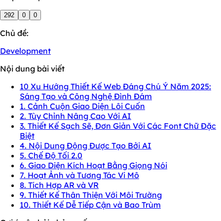
292
0
0
Chủ đề:
Development
Nội dung bài viết
10 Xu Hướng Thiết Kế Web Đáng Chú Ý Năm 2025:
Sáng Tạo và Công Nghệ Đình Đám
1. Cảnh Cuộn Giao Diện Lôi Cuốn
2. Tùy Chỉnh Nâng Cao Với AI
3. Thiết Kế Sạch Sẽ, Đơn Giản Với Các Font Chữ Đặc
Biệt
4. Nội Dung Động Được Tạo Bởi AI
5. Chế Độ Tối 2.0
6. Giao Diện Kích Hoạt Bằng Giọng Nói
7. Hoạt Ảnh và Tương Tác Vi Mô
8. Tích Hợp AR và VR
9. Thiết Kế Thân Thiện Với Môi Trường
10. Thiết Kế Dễ Tiếp Cận và Bao Trùm