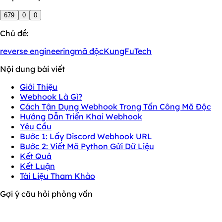
679
0
0
Chủ đề:
reverse engineering
mã độc
KungFuTech
Nội dung bài viết
Giới Thiệu
Webhook Là Gì?
Cách Tận Dụng Webhook Trong Tấn Công Mã Độc
Hướng Dẫn Triển Khai Webhook
Yêu Cầu
Bước 1: Lấy Discord Webhook URL
Bước 2: Viết Mã Python Gửi Dữ Liệu
Kết Quả
Kết Luận
Tài Liệu Tham Khảo
Gợi ý câu hỏi phỏng vấn