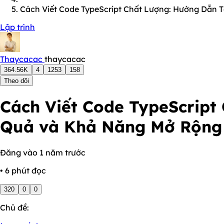
Cách Viết Code TypeScript Chất Lượng: Hướng Dẫn 
Lập trình
Thaycacac
thaycacac
364.56K
4
1253
158
Theo dõi
Cách Viết Code TypeScript
Quả và Khả Năng Mở Rộng
Đăng vào 1 năm trước
• 6 phút đọc
320
0
0
Chủ đề: