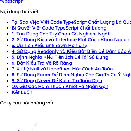
typescript
Nội dung bài viết
Tại Sao Việc Viết Code TypeScript Chất Lượng Là Qu
Bí Quyết Viết Code TypeScript Chất Lượng
1. Tận Dụng Các Tùy Chọn Gõ Nghiêm Ngặt
2. Sử Dụng Kiểu và Interface Một Cách Khôn Ngoan
3. Ưu Tiên Kiểu unknown Hơn any
4. Sử Dụng Readonly và Kiểu Bất Biến Để Đảm Bảo 
5. Định Nghĩa Kiểu Tiện Ích Để Tái Sử Dụng
6. Đặt Kiểu Trả Về Rõ Ràng
7. Xử Lý Null và Undefined Một Cách An Toàn
8. Sử Dụng Enum Để Định Nghĩa Các Giá Trị Có Ý Ng
9. Sử Dụng Never Để Kiểm Tra Toàn Diện
10. Giữ Các Hàm Thuần Khiết và Ngắn Gọn
Kết Luận
Gợi ý câu hỏi phỏng vấn