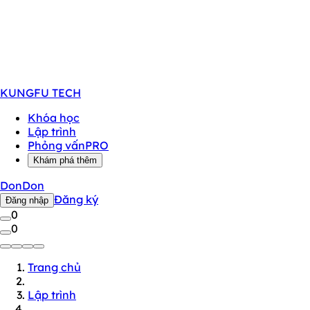
KUNGFU
TECH
Khóa học
Lập trình
Phỏng vấn
PRO
Khám phá thêm
DonDon
Đăng ký
Đăng nhập
0
0
Trang chủ
Lập trình