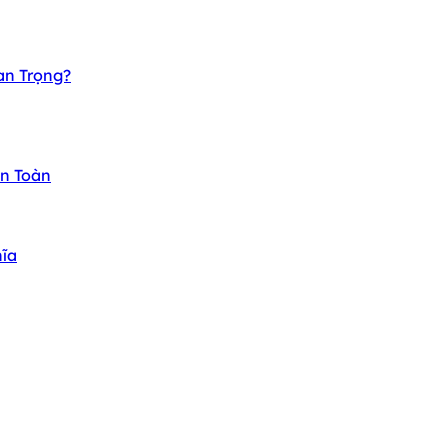
an Trọng?
An Toàn
hĩa