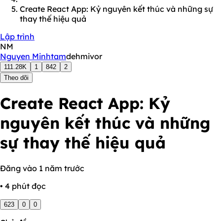
Create React App: Kỷ nguyên kết thúc và những sự
thay thế hiệu quả
Lập trình
NM
Nguyen Minhtam
dehmivor
111.28K
1
842
2
Theo dõi
Create React App: Kỷ
nguyên kết thúc và những
sự thay thế hiệu quả
Đăng vào 1 năm trước
• 4 phút đọc
623
0
0