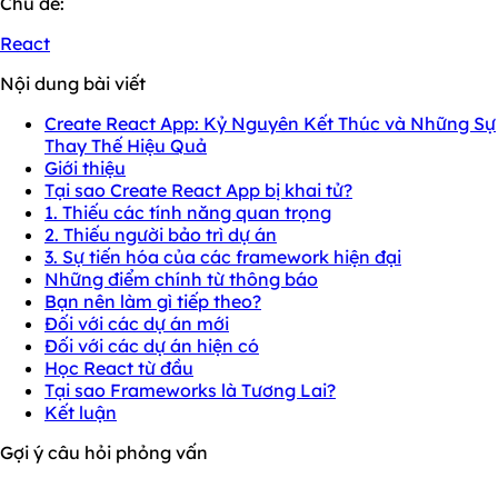
Chủ đề:
React
Nội dung bài viết
Create React App: Kỷ Nguyên Kết Thúc và Những Sự
Thay Thế Hiệu Quả
Giới thiệu
Tại sao Create React App bị khai tử?
1. Thiếu các tính năng quan trọng
2. Thiếu người bảo trì dự án
3. Sự tiến hóa của các framework hiện đại
Những điểm chính từ thông báo
Bạn nên làm gì tiếp theo?
Đối với các dự án mới
Đối với các dự án hiện có
Học React từ đầu
Tại sao Frameworks là Tương Lai?
Kết luận
Gợi ý câu hỏi phỏng vấn