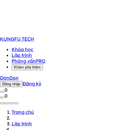
KUNGFU
TECH
Khóa học
Lập trình
Phỏng vấn
PRO
Khám phá thêm
DonDon
Đăng ký
Đăng nhập
0
0
Trang chủ
Lập trình