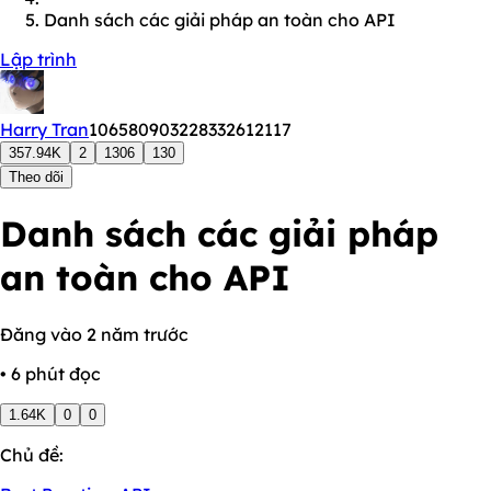
Danh sách các giải pháp an toàn cho API
Lập trình
Harry Tran
106580903228332612117
357.94K
2
1306
130
Theo dõi
Danh sách các giải pháp
an toàn cho API
Đăng vào 2 năm trước
• 6 phút đọc
1.64K
0
0
Chủ đề: