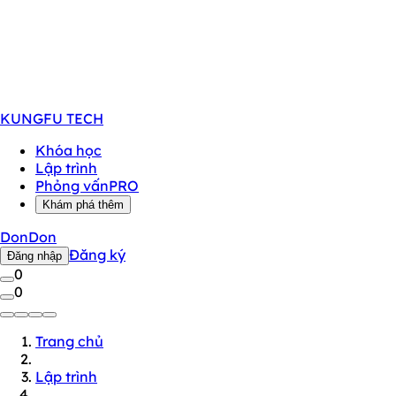
KUNGFU
TECH
Khóa học
Lập trình
Phỏng vấn
PRO
Khám phá thêm
DonDon
Đăng ký
Đăng nhập
0
0
Trang chủ
Lập trình