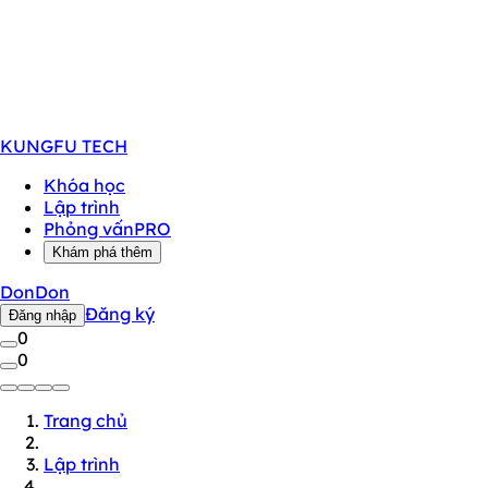
KUNGFU
TECH
Khóa học
Lập trình
Phỏng vấn
PRO
Khám phá thêm
DonDon
Đăng ký
Đăng nhập
0
0
Trang chủ
Lập trình