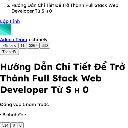
Hướng Dẫn Chi Tiết Để Trở Thành Full Stack Web
Developer Từ S н 0
Lập trình
Admin Team
techmely
745.96K
11
3267
330
Theo dõi
Hướng Dẫn Chi Tiết Để Trở
Thành Full Stack Web
Developer Từ S н 0
Đăng vào 1 năm trước
• 3 phút đọc
514
0
0