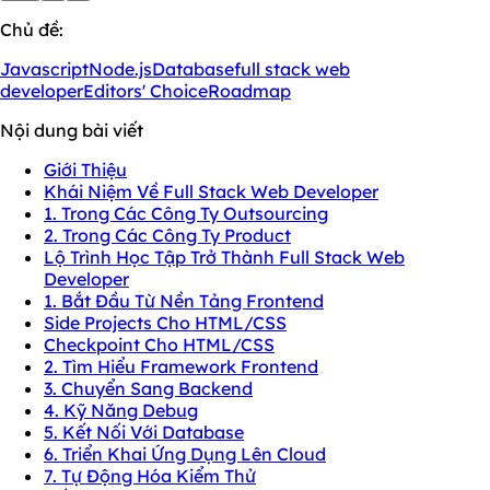
Chủ đề:
Javascript
Node.js
Database
full stack web
developer
Editors' Choice
Roadmap
Nội dung bài viết
Giới Thiệu
Khái Niệm Về Full Stack Web Developer
1. Trong Các Công Ty Outsourcing
2. Trong Các Công Ty Product
Lộ Trình Học Tập Trở Thành Full Stack Web
Developer
1. Bắt Đầu Từ Nền Tảng Frontend
Side Projects Cho HTML/CSS
Checkpoint Cho HTML/CSS
2. Tìm Hiểu Framework Frontend
3. Chuyển Sang Backend
4. Kỹ Năng Debug
5. Kết Nối Với Database
6. Triển Khai Ứng Dụng Lên Cloud
7. Tự Động Hóa Kiểm Thử