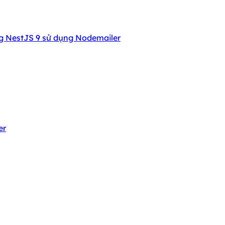
g NestJS 9 sử dụng Nodemailer
er