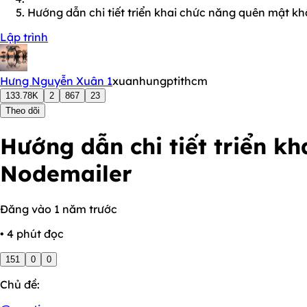
Hướng dẫn chi tiết triển khai chức năng quên mật k
Lập trình
Hưng Nguyễn Xuân 1
xuanhungptithcm
133.78K
2
867
23
Theo dõi
Hướng dẫn chi tiết triển k
Nodemailer
Đăng vào 1 năm trước
• 4 phút đọc
151
0
0
Chủ đề: