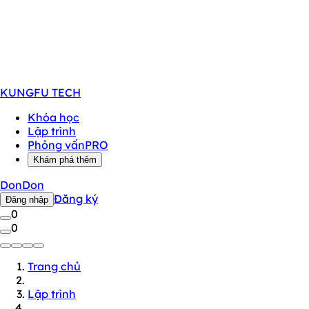
KUNGFU
TECH
Khóa học
Lập trình
Phỏng vấn
PRO
Khám phá thêm
DonDon
Đăng ký
Đăng nhập
0
0
Trang chủ
Lập trình