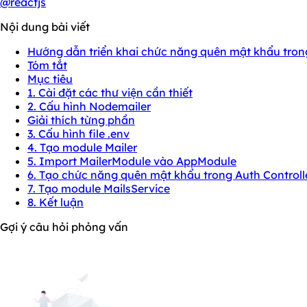
@reactjs
Nội dung bài viết
Hướng dẫn triển khai chức năng quên mật khẩu tron
Tóm tắt
Mục tiêu
1. Cài đặt các thư viện cần thiết
2. Cấu hình Nodemailer
Giải thích từng phần
3. Cấu hình file .env
4. Tạo module Mailer
5. Import MailerModule vào AppModule
6. Tạo chức năng quên mật khẩu trong Auth Controll
7. Tạo module MailsService
8. Kết luận
Gợi ý câu hỏi phỏng vấn