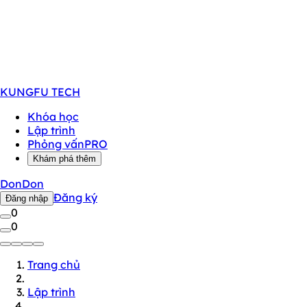
KUNGFU
TECH
Khóa học
Lập trình
Phỏng vấn
PRO
Khám phá thêm
DonDon
Đăng ký
Đăng nhập
0
0
Trang chủ
Lập trình