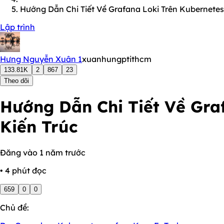
Hướng Dẫn Chi Tiết Về Grafana Loki Trên Kubernetes
Lập trình
Hưng Nguyễn Xuân 1
xuanhungptithcm
133.81K
2
867
23
Theo dõi
Hướng Dẫn Chi Tiết Về Gra
Kiến Trúc
Đăng vào 1 năm trước
• 4 phút đọc
659
0
0
Chủ đề: