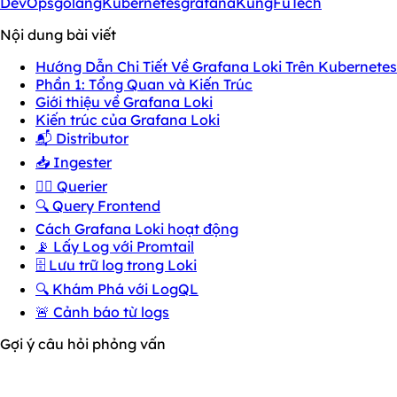
DevOps
golang
Kubernetes
grafana
KungFuTech
Nội dung bài viết
Hướng Dẫn Chi Tiết Về Grafana Loki Trên Kubernetes
Phần 1: Tổng Quan và Kiến Trúc
Giới thiệu về Grafana Loki
Kiến trúc của Grafana Loki
📬 Distributor
📥 Ingester
🕵️‍♂️ Querier
🔍 Query Frontend
Cách Grafana Loki hoạt động
📡 Lấy Log với Promtail
🗄️ Lưu trữ log trong Loki
🔍 Khám Phá với LogQL
🚨 Cảnh báo từ logs
Gợi ý câu hỏi phỏng vấn