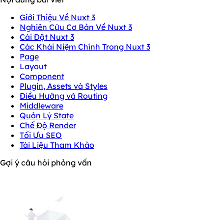
Giới Thiệu Về Nuxt 3
Nghiên Cứu Cơ Bản Về Nuxt 3
Cài Đặt Nuxt 3
Các Khái Niệm Chính Trong Nuxt 3
Page
Layout
Component
Plugin, Assets và Styles
Điều Hướng và Routing
Middleware
Quản Lý State
Chế Độ Render
Tối Ưu SEO
Tài Liệu Tham Khảo
Gợi ý câu hỏi phỏng vấn