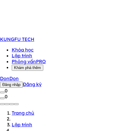
KUNGFU
TECH
Khóa học
Lập trình
Phỏng vấn
PRO
Khám phá thêm
DonDon
Đăng ký
Đăng nhập
0
0
Trang chủ
Lập trình