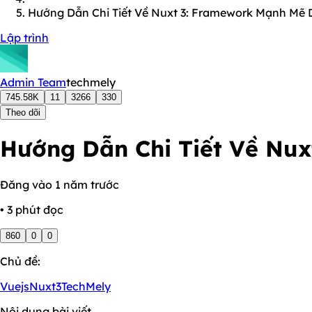
Hướng Dẫn Chi Tiết Về Nuxt 3: Framework Mạnh Mẽ 
Lập trình
Admin Team
techmely
745.58K
11
3266
330
Theo dõi
Hướng Dẫn Chi Tiết Về Nu
Đăng vào 1 năm trước
• 3 phút đọc
860
0
0
Chủ đề:
Vuejs
Nuxt3
TechMely
Nội dung bài viết