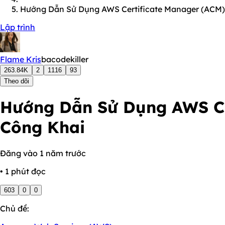
Hướng Dẫn Sử Dụng AWS Certificate Manager (ACM)
Lập trình
Flame Kris
bacodekiller
263.84K
2
1116
93
Theo dõi
Hướng Dẫn Sử Dụng AWS Ce
Công Khai
Đăng vào 1 năm trước
• 1 phút đọc
603
0
0
Chủ đề: