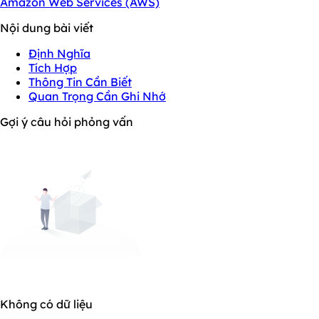
Amazon Web Services (AWS)
Nội dung bài viết
Định Nghĩa
Tích Hợp
Thông Tin Cần Biết
Quan Trọng Cần Ghi Nhớ
Gợi ý câu hỏi phỏng vấn
Không có dữ liệu