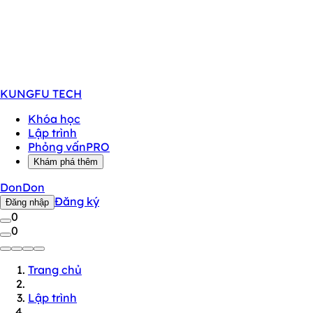
KUNGFU
TECH
Khóa học
Lập trình
Phỏng vấn
PRO
Khám phá thêm
DonDon
Đăng ký
Đăng nhập
0
0
Trang chủ
Lập trình