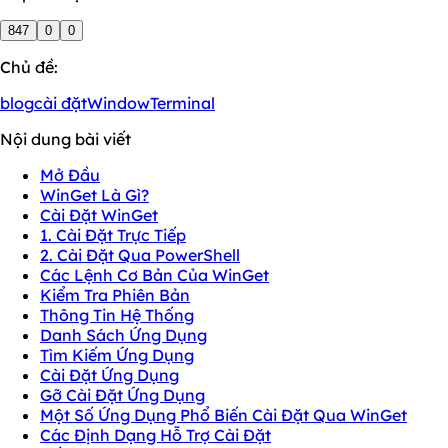
847
0
0
Chủ đề:
blog
cài đặt
Window
Terminal
Nội dung bài viết
Mở Đầu
WinGet Là Gì?
Cài Đặt WinGet
1. Cài Đặt Trực Tiếp
2. Cài Đặt Qua PowerShell
Các Lệnh Cơ Bản Của WinGet
Kiểm Tra Phiên Bản
Thông Tin Hệ Thống
Danh Sách Ứng Dụng
Tìm Kiếm Ứng Dụng
Cài Đặt Ứng Dụng
Gỡ Cài Đặt Ứng Dụng
Một Số Ứng Dụng Phổ Biến Cài Đặt Qua WinGet
Các Định Dạng Hỗ Trợ Cài Đặt