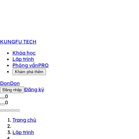
KUNGFU
TECH
Khóa học
Lập trình
Phỏng vấn
PRO
Khám phá thêm
DonDon
Đăng ký
Đăng nhập
0
0
Trang chủ
Lập trình