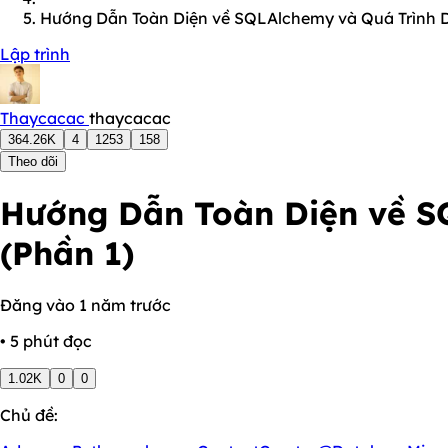
Hướng Dẫn Toàn Diện về SQLAlchemy và Quá Trình D
Lập trình
Thaycacac
thaycacac
364.26K
4
1253
158
Theo dõi
Hướng Dẫn Toàn Diện về S
(Phần 1)
Đăng vào 1 năm trước
• 5 phút đọc
1.02K
0
0
Chủ đề: