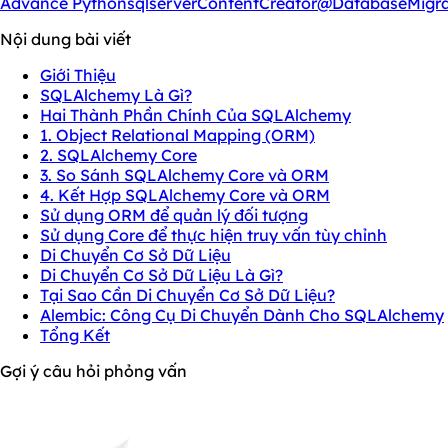
Advance Python
sqlserver
ContentCreator
@Database
Migr
Nội dung bài viết
Giới Thiệu
SQLAlchemy Là Gì?
Hai Thành Phần Chính Của SQLAlchemy
1. Object Relational Mapping (ORM)
2. SQLAlchemy Core
3. So Sánh SQLAlchemy Core và ORM
4. Kết Hợp SQLAlchemy Core và ORM
Sử dụng ORM để quản lý đối tượng
Sử dụng Core để thực hiện truy vấn tùy chỉnh
Di Chuyển Cơ Sở Dữ Liệu
Di Chuyển Cơ Sở Dữ Liệu Là Gì?
Tại Sao Cần Di Chuyển Cơ Sở Dữ Liệu?
Alembic: Công Cụ Di Chuyển Dành Cho SQLAlchemy
Tổng Kết
Gợi ý câu hỏi phỏng vấn