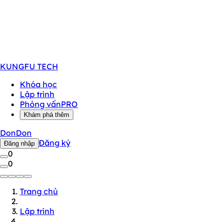
KUNGFU
TECH
Khóa học
Lập trình
Phỏng vấn
PRO
Khám phá thêm
DonDon
Đăng ký
Đăng nhập
0
0
Trang chủ
Lập trình