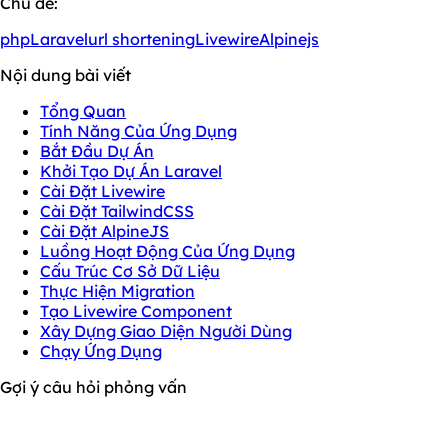
Chủ đề:
php
Laravel
url shortening
Livewire
Alpinejs
Nội dung bài viết
Tổng Quan
Tính Năng Của Ứng Dụng
Bắt Đầu Dự Án
Khởi Tạo Dự Án Laravel
Cài Đặt Livewire
Cài Đặt TailwindCSS
Cài Đặt AlpineJS
Luồng Hoạt Động Của Ứng Dụng
Cấu Trúc Cơ Sở Dữ Liệu
Thực Hiện Migration
Tạo Livewire Component
Xây Dựng Giao Diện Người Dùng
Chạy Ứng Dụng
Gợi ý câu hỏi phỏng vấn