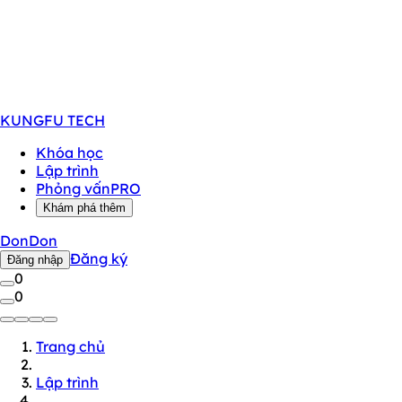
KUNGFU
TECH
Khóa học
Lập trình
Phỏng vấn
PRO
Khám phá thêm
DonDon
Đăng ký
Đăng nhập
0
0
Trang chủ
Lập trình