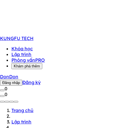
KUNGFU
TECH
Khóa học
Lập trình
Phỏng vấn
PRO
Khám phá thêm
DonDon
Đăng ký
Đăng nhập
0
0
Trang chủ
Lập trình