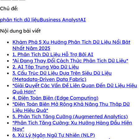
Chủ đề:
phân tích dữ liệu
Business Analyst
AI
Nội dung bài viết
Khám Phá 5 Xu Hướng Phân Tích Dữ Liệu Nổi Bật
Nhất Năm 2025
1. Phân Tích Dữ Liệu Hỗ Trợ Bởi AI
*Ai Đang Thay Đổi Cách Thức Phân Tích Dữ Liệu*
2. AI Tập Trung Vào Dữ Liệu
3. Cấu Trúc Dữ Liệu Dựa Trên Siêu Dữ Liệu
(Metadata-Driven Data Fabric)
*Giải Quyết Các Vấn Đề Liên Quan Đến Dữ Liệu Hiệu
Quả Hơn*
4. Điện Toán Biên (Edge Computing)
*Điện Toán Biên Mở Rộng Khả Năng Thu Thập Dữ
Liệu Hiệu Quả*
5. Phân Tích Tăng Cường (Augmented Analytics)
*Phân Tích Tăng Cường: Xu Hướng Hàng Đầu Hiện
Nay*
6. Xử Lý Ngôn Ngữ Tự Nhiên (NLP)