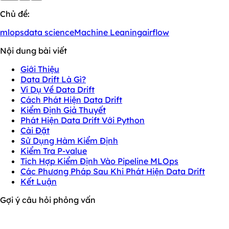
Chủ đề:
mlops
data science
Machine Leaning
airflow
Nội dung bài viết
Giới Thiệu
Data Drift Là Gì?
Ví Dụ Về Data Drift
Cách Phát Hiện Data Drift
Kiểm Định Giả Thuyết
Phát Hiện Data Drift Với Python
Cài Đặt
Sử Dụng Hàm Kiểm Định
Kiểm Tra P-value
Tích Hợp Kiểm Định Vào Pipeline MLOps
Các Phương Pháp Sau Khi Phát Hiện Data Drift
Kết Luận
Gợi ý câu hỏi phỏng vấn