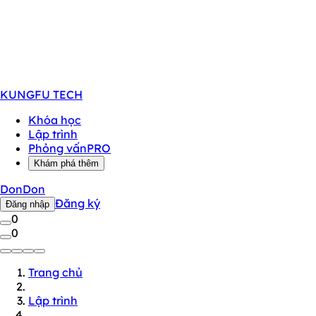
KUNGFU
TECH
Khóa học
Lập trình
Phỏng vấn
PRO
Khám phá thêm
DonDon
Đăng ký
Đăng nhập
0
0
Trang chủ
Lập trình