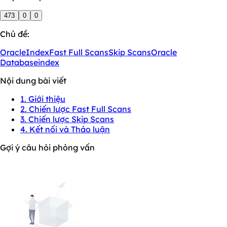
473
0
0
Chủ đề:
OracleIndex
Fast Full Scans
Skip Scans
Oracle
Database
index
Nội dung bài viết
1. Giới thiệu
2. Chiến lược Fast Full Scans
3. Chiến lược Skip Scans
4. Kết nối và Thảo luận
Gợi ý câu hỏi phỏng vấn