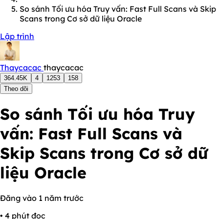
So sánh Tối ưu hóa Truy vấn: Fast Full Scans và Skip
Scans trong Cơ sở dữ liệu Oracle
Lập trình
Thaycacac
thaycacac
364.45K
4
1253
158
Theo dõi
So sánh Tối ưu hóa Truy
vấn: Fast Full Scans và
Skip Scans trong Cơ sở dữ
liệu Oracle
Đăng vào 1 năm trước
• 4 phút đọc