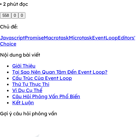
• 2 phút đọc
558
0
0
Chủ đề:
Javascript
Promise
Macrotask
Microtask
EventLoop
Editors'
Choice
Nội dung bài viết
Giới Thiệu
Tại Sao Nên Quan Tâm Đến Event Loop?
Cấu Trúc Của Event Loop
Thứ Tự Thực Thi
Ví Dụ Cụ Thể
Câu Hỏi Phỏng Vấn Phổ Biến
Kết Luận
Gợi ý câu hỏi phỏng vấn