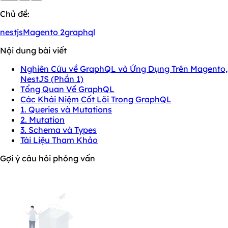
Chủ đề:
nestjs
Magento 2
graphql
Nội dung bài viết
Nghiên Cứu về GraphQL và Ứng Dụng Trên Magento,
NestJS (Phần 1)
Tổng Quan Về GraphQL
Các Khái Niệm Cốt Lõi Trong GraphQL
1. Queries và Mutations
2. Mutation
3. Schema và Types
Tài Liệu Tham Khảo
Gợi ý câu hỏi phỏng vấn