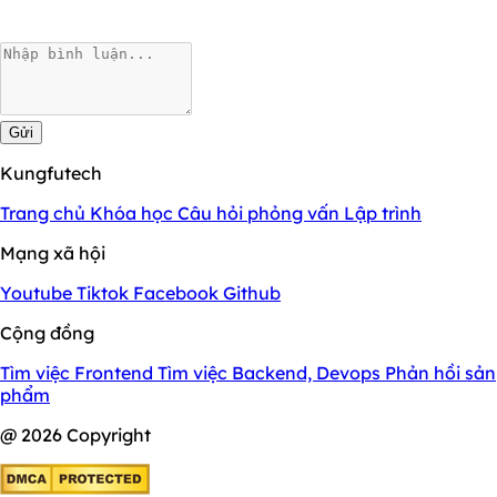
Gửi
Kungfutech
Trang chủ
Khóa học
Câu hỏi phỏng vấn
Lập trình
Mạng xã hội
Youtube
Tiktok
Facebook
Github
Cộng đồng
Tìm việc Frontend
Tìm việc Backend, Devops
Phản hồi sản
phẩm
@ 2026 Copyright