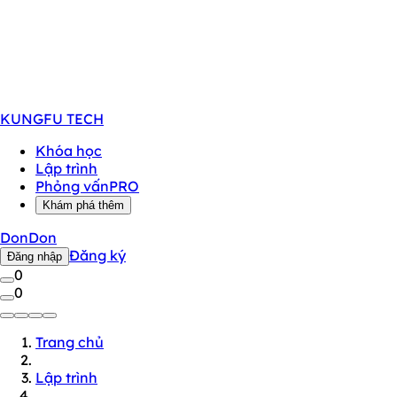
KUNGFU
TECH
Khóa học
Lập trình
Phỏng vấn
PRO
Khám phá thêm
DonDon
Đăng ký
Đăng nhập
0
0
Trang chủ
Lập trình