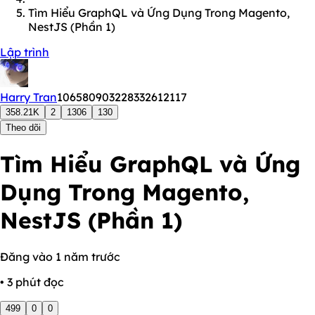
Tìm Hiểu GraphQL và Ứng Dụng Trong Magento,
NestJS (Phần 1)
Lập trình
Harry Tran
106580903228332612117
358.21K
2
1306
130
Theo dõi
Tìm Hiểu GraphQL và Ứng
Dụng Trong Magento,
NestJS (Phần 1)
Đăng vào 1 năm trước
• 3 phút đọc
499
0
0