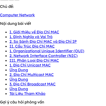
Chủ đề:
Computer Network
Nội dung bài viết
I. Giới thiệu về Địa Chỉ MAC
1. Định Nghĩa và Vai Trò
2. So Sánh Địa Chỉ MAC và Địa Chỉ IP
II. Cấu Trúc Địa Chỉ MAC
1. Organizational Unique Identifier (OUI)
2. Network Interface Controller (NIC)
III. Phân Loại Địa Chỉ MAC
1. Địa Chỉ Unicast MAC
Ứng Dụng
2. Địa Chỉ Multicast MAC
Ứng Dụng
3. Địa Chỉ Broadcast MAC
Ứng Dụng
Tài Liệu Tham Khảo
Gợi ý câu hỏi phỏng vấn