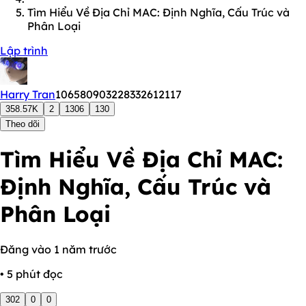
Tìm Hiểu Về Địa Chỉ MAC: Định Nghĩa, Cấu Trúc và
Phân Loại
Lập trình
Harry Tran
106580903228332612117
358.57K
2
1306
130
Theo dõi
Tìm Hiểu Về Địa Chỉ MAC:
Định Nghĩa, Cấu Trúc và
Phân Loại
Đăng vào 1 năm trước
• 5 phút đọc
302
0
0