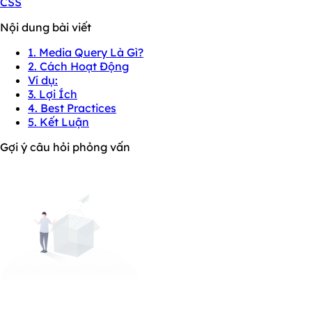
CSS
Nội dung bài viết
1. Media Query Là Gì?
2. Cách Hoạt Động
Ví dụ:
3. Lợi Ích
4. Best Practices
5. Kết Luận
Gợi ý câu hỏi phỏng vấn