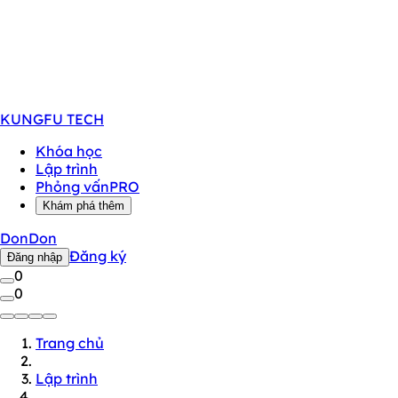
KUNGFU
TECH
Khóa học
Lập trình
Phỏng vấn
PRO
Khám phá thêm
DonDon
Đăng ký
Đăng nhập
0
0
Trang chủ
Lập trình