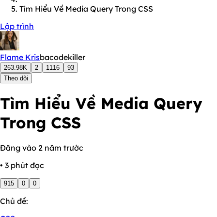
Tìm Hiểu Về Media Query Trong CSS
Lập trình
Flame Kris
bacodekiller
263.98K
2
1116
93
Theo dõi
Tìm Hiểu Về Media Query
Trong CSS
Đăng vào 2 năm trước
• 3 phút đọc
915
0
0
Chủ đề: