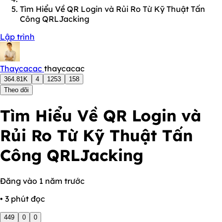
Tìm Hiểu Về QR Login và Rủi Ro Từ Kỹ Thuật Tấn
Công QRLJacking
Lập trình
Thaycacac
thaycacac
364.81K
4
1253
158
Theo dõi
Tìm Hiểu Về QR Login và
Rủi Ro Từ Kỹ Thuật Tấn
Công QRLJacking
Đăng vào 1 năm trước
• 3 phút đọc
449
0
0