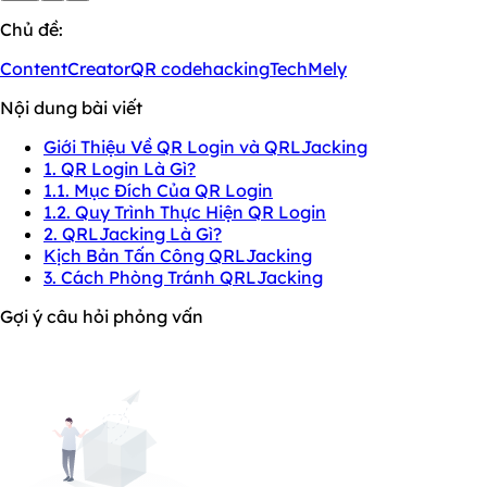
Chủ đề:
ContentCreator
QR code
hacking
TechMely
Nội dung bài viết
Giới Thiệu Về QR Login và QRLJacking
1. QR Login Là Gì?
1.1. Mục Đích Của QR Login
1.2. Quy Trình Thực Hiện QR Login
2. QRLJacking Là Gì?
Kịch Bản Tấn Công QRLJacking
3. Cách Phòng Tránh QRLJacking
Gợi ý câu hỏi phỏng vấn