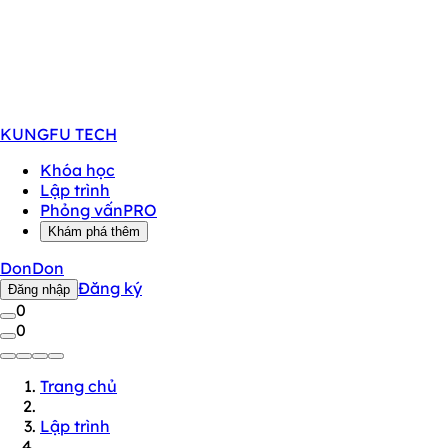
KUNGFU
TECH
Khóa học
Lập trình
Phỏng vấn
PRO
Khám phá thêm
DonDon
Đăng ký
Đăng nhập
0
0
Trang chủ
Lập trình