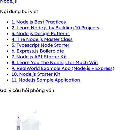
Node.js
Nội dung bài viết
1. Node.js Best Practices
2. Learn Node.js by Building 10 Projects
3. Node.js Design Patterns
4. The Node.js Master Class
5. Typescript Node Starter
6. Express.js Boilerplate
7. Node.js API Starter Kit
8. Learn You The Node.js for Much Win
9. RealWorld Example App (Node.js + Express)
10. Node.js Starter Kit
11. Node.js Sample Application
Gợi ý câu hỏi phỏng vấn