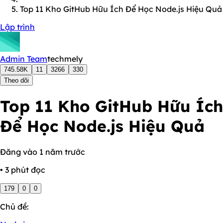
Top 11 Kho GitHub Hữu Ích Để Học Node.js Hiệu Quả
Lập trình
Admin Team
techmely
745.58K
11
3266
330
Theo dõi
Top 11 Kho GitHub Hữu Ích
Để Học Node.js Hiệu Quả
Đăng vào 1 năm trước
• 3 phút đọc
179
0
0
Chủ đề: