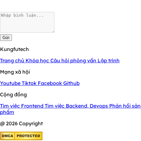
Gửi
Kungfutech
Trang chủ
Khóa học
Câu hỏi phỏng vấn
Lập trình
Mạng xã hội
Youtube
Tiktok
Facebook
Github
Cộng đồng
Tìm việc Frontend
Tìm việc Backend, Devops
Phản hồi sản
phẩm
@ 2026 Copyright