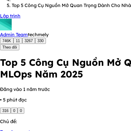
Top 5 Công Cụ Nguồn Mở Quan Trọng Dành Cho Nhà
Lập trình
Admin Team
techmely
746K
11
3267
330
Theo dõi
Top 5 Công Cụ Nguồn Mở Q
MLOps Năm 2025
Đăng vào 1 năm trước
• 5 phút đọc
316
0
0
Chủ đề: