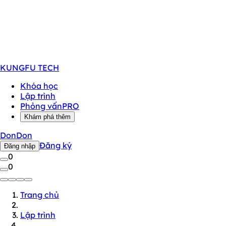
KUNGFU
TECH
Khóa học
Lập trình
Phỏng vấn
PRO
Khám phá thêm
DonDon
Đăng ký
Đăng nhập
0
0
Trang chủ
Lập trình