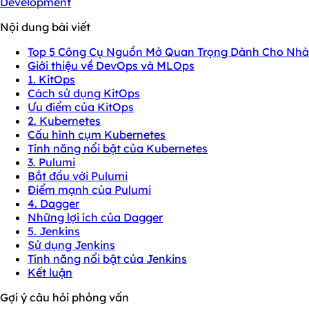
Development
Nội dung bài viết
Top 5 Công Cụ Nguồn Mở Quan Trọng Dành Cho Nhà
Giới thiệu về DevOps và MLOps
1. KitOps
Cách sử dụng KitOps
Ưu điểm của KitOps
2. Kubernetes
Cấu hình cụm Kubernetes
Tính năng nổi bật của Kubernetes
3. Pulumi
Bắt đầu với Pulumi
Điểm mạnh của Pulumi
4. Dagger
Những lợi ích của Dagger
5. Jenkins
Sử dụng Jenkins
Tính năng nổi bật của Jenkins
Kết luận
Gợi ý câu hỏi phỏng vấn