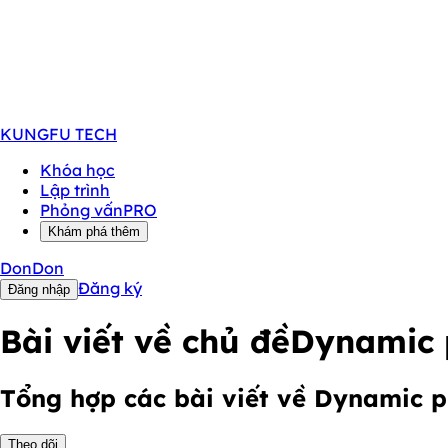
KUNGFU
TECH
Khóa học
Lập trình
Phỏng vấn
PRO
Khám phá thêm
DonDon
Đăng ký
Đăng nhập
Bài viết về chủ đề
Dynamic
Tổng hợp các bài viết về Dynamic
Theo dõi