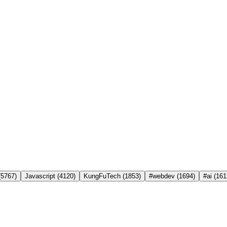
(5767)
Javascript
(4120)
KungFuTech
(1853)
#webdev
(1694)
#ai
(161