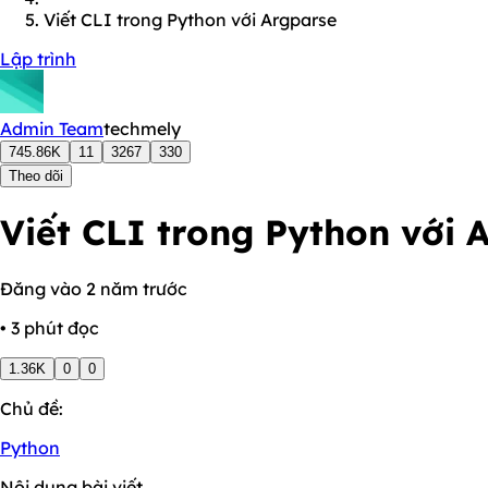
Viết CLI trong Python với Argparse
Lập trình
Admin Team
techmely
745.86K
11
3267
330
Theo dõi
Viết CLI trong Python với 
Đăng vào 2 năm trước
• 3 phút đọc
1.36K
0
0
Chủ đề:
Python
Nội dung bài viết