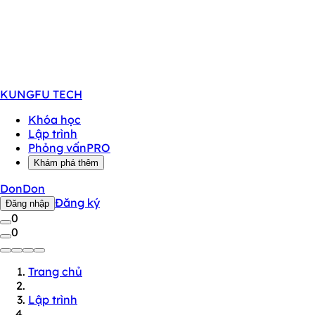
KUNGFU
TECH
Khóa học
Lập trình
Phỏng vấn
PRO
Khám phá thêm
DonDon
Đăng ký
Đăng nhập
0
0
Trang chủ
Lập trình