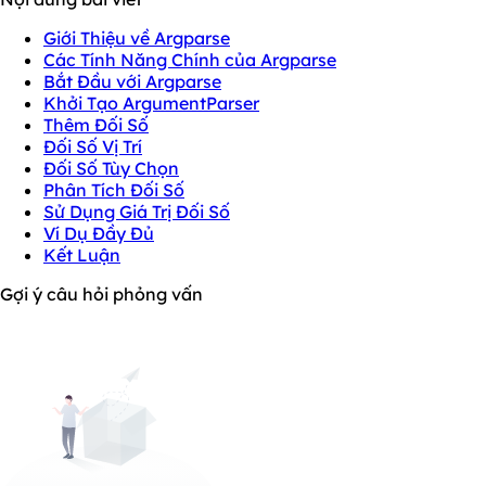
Giới Thiệu về Argparse
Các Tính Năng Chính của Argparse
Bắt Đầu với Argparse
Khởi Tạo ArgumentParser
Thêm Đối Số
Đối Số Vị Trí
Đối Số Tùy Chọn
Phân Tích Đối Số
Sử Dụng Giá Trị Đối Số
Ví Dụ Đầy Đủ
Kết Luận
Gợi ý câu hỏi phỏng vấn